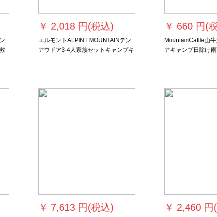
￥
2,018 円(税込)
￥
660 円(
ン
エルモントALPINT MOUNTAINテン
MountainCattl
救
アウドア3-4人家族セットキャンプキ
アキャンプ日除け雨
援
ャンプキャンプキャンプ防水野外全
摩耗性引裂きセット青
テ
自動テートインテルグリーン
ッグ)
￥
7,613 円(税込)
￥
2,460 円