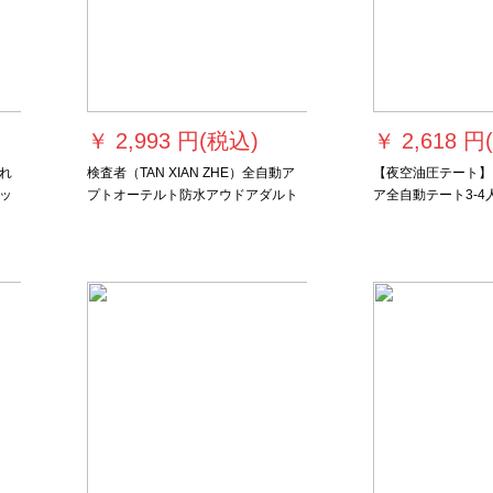
￥
2,993 円(税込)
￥
2,618 円
入れ
検査者（TAN XIAN ZHE）全自動ア
【夜空油圧テート】
ッ
プトオーテルト防水アウドアダルト
ア全自動テート3-
ア
二階建て免除3-4人キャンプグランド
ンプレジャー二層帳A 9 
休
セットアップグレード公園2-3人コー
夜空平均サイズ
付
ス