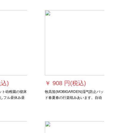
よけテ壁の体6メートル*2メートルの
高さ（耐久性10年）
税込)
￥
908 円(税込)
マット幼稚園の寝床
牧高笛(MOBIGARDEN)湿气防止パッ
しフル昼休み昼
ド春夏春の行楽组みあいます。自动
携帯隔涼多機能
的にエアが入ることができます。シ
絨毯
ンガーダンベルアベド芝生マットア
ウド湿気防止パッド天使蓝(シンゲル)