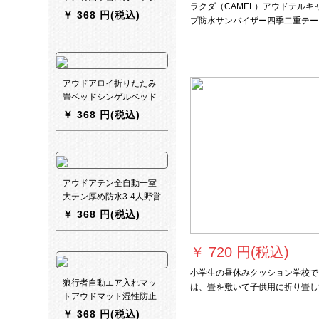
ラクダ（CAMEL）アウドテルキ
ブル二階アルミニウムポ
￥
368 円(税込)
プ防水サンバイザー四季二重テー
ールアウドゥアロル営帳
ブルー、ロープ式4人二重平均
冷山2 PLUS-オレンジ色
アウドアロイ折りたたみ
畳ベッドシンゲルベッド
オーフーティー昼寝昼休
￥
368 円(税込)
憩椅子ベランダカジュア
ル老人椅子携帯介護ベッ
ド竹座椅子夏折りたたみ
畳畳涼椅子丸管菱形座椅
子
アウドアテン全自動一室
大テン厚め防水3-4人野営
大テンセットアップグレ
￥
368 円(税込)
ード版お得セット8軍グ
リーン
￥
720 円(税込)
小学生の昼休みクッション学校で
狼行者自動エア入れマッ
は、畳を敷いて子供用に折り畳し
トアウドマット湿性防止
います。携帯幼稚園の午托湿気防
パッドに厚めめめめのダ
￥
368 円(税込)
携帯天青子供用布団寝具（枕＋収