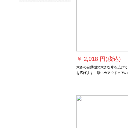
￥
2,018 円(税込)
太さの自動棚の大きな傘を広げて
を広げます。厚いめアウドゥアの
告の屋台の日覆いは雨棚の傘を遮
ます。四足夜市のテン印刷の歌が
ります。道が楽です。畳の日傘は
の日傘を止めます。