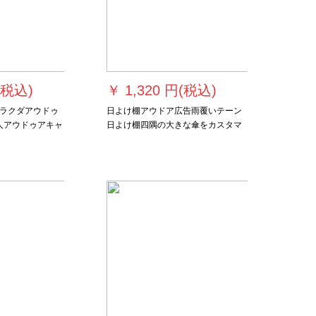
(税込)
￥
1,320 円(税込)
ラクダアウドゥ
日よけ棚アウドア広告雨覆いテーン
4人アウドゥアキャ
日よけ棚四隅の大きな傘をカスタマ
S 3 HO 8108
イズした全自動伸縮傘棚折りたたみ
畳畳駐車場歌途楽テー傘夜市屋台露
天日除け2*2メートルの黒金剛補強
【青】