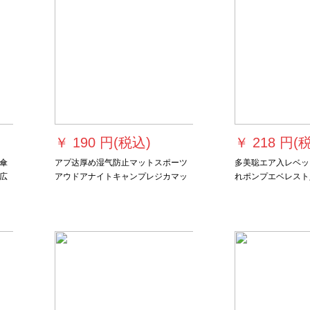
￥
190 円(税込)
￥
218 円(
傘
アプ达厚め湿气防止マットスポーツ
多美聡エア入レベッ
広
アウドアナイトキャンプレジカマッ
れポンプエベレスト入
り
ト家庭用の打床が折り畳床の上に置
家庭用電動エエエエ
あ
いてあります。アルミ箔テートの布1
エエエエエエエエ入レ
車
m*2 m*7 mm両面アルミ箔
家庭用空気ポンプ