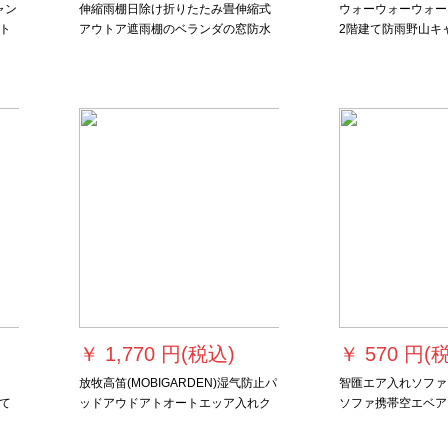
ャン
伸縮雨棚日除け折りたたみ畳伸縮式
ウォーウォーウォー
ト
アウトア遮雨棚のベランダの窓防水
2階建て防雨野山キ
プッシュ手揺れ簡易スピーディオー
ニウムポールキャン
プン自動雨車で駐車する露店夜市厚
ルドグリーン
め加太型（壁6メートルにより1.5メ
ートル伸縮）
￥
1,770 円(税込)
￥
570 円(
放牧高笛(MOBIGARDEN)湿气防止パ
智匯エア入れソファ
て
ッドアウドアトオートエッア入れク
ソファ携帯空エベア
止
ッションセットみあいあわせ可能隔
オフー昼休みエアベ
納
凉ナイトマットエベドシングルダン
ル椅子黒相天藍防裂