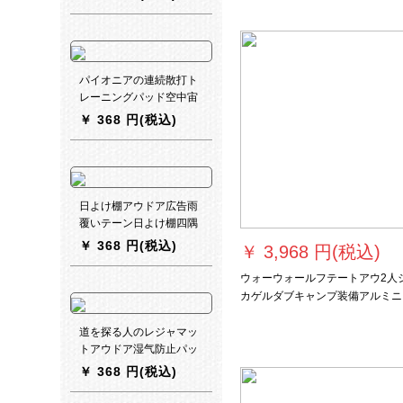
ブエアクッションキャン
袋を含む）
プエア入れ床LXZ-4202 3
青
パイオニアの連続散打ト
レーニングパッド空中宙
返り手提げマット体操パ
￥
368 円(税込)
ッド高跳びクッショント
レーニングパッド防空パ
ッドスポンジマットダン
スマット直板トレーニン
グパッド2 m*1 m*5 cm
日よけ棚アウドア広告雨
覆いテーン日よけ棚四隅
の大きな傘をカスタマイ
￥
368 円(税込)
￥
3,968 円(税込)
ズした全自動伸縮傘棚折
りたたみ畳畳駐車場歌途
ウォーウォールフテートアウ2人
楽テー傘夜市屋台露天日
カゲルダブキャンプ装備アルミニ
除け2*2メートルの黒金
ムポール軽便野外キャンプ厚め雨
剛補強【青】
止エメラルド【専用席を送る】
道を探る人のレジャマッ
トアウドア湿气防止パッ
ド携帯のマットビーチ田
￥
368 円(税込)
園日本網赤いins風マット
プリント均一コード