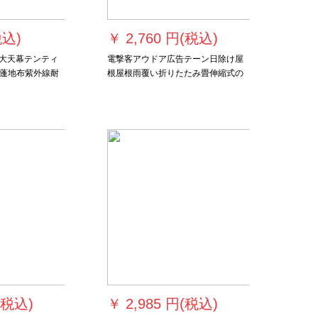
税込)
￥
2,760 円(税込)
e山牛大天幕テンティ
電撃客アウドア広告テーン日除け屋
蓬地布紫外線耐
根屋根雨覆い折りたたみ畳伸縮式の
3*3(ギフトバ
大きな傘が四角いテート自動車の雨
覆い家庭用駐車場冬用夜市に傘を広
げ、黒鋼王2.5 x 2.5 m+三面カーテン
の囲いを強化する。
(税込)
￥
2,985 円(税込)