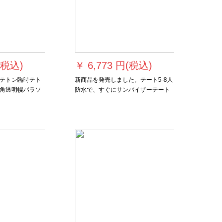
(税込)
￥
6,773 円(税込)
テトン臨時テト
新商品を発売しました。テート5-8人
角透明幌パラソ
防水で、すぐにサンバイザーテート
2補強ブルーと4
を开きます。写真色は5-8人です。テ
ート+ウェット防止パッド+3つのク
ッション