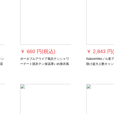
￥
660 円(税込)
￥
2,843 円
レン
ポータブルアウドア風呂テンシャワ
NatureHikeノ
湿
ーテート脱衣テン保温厚いめ換衣風
除け超大人数キャン
ン
呂カバー簡易テンアウドトイレテー
水棚4-6人硬山シリ
野
ンオレンジ色アウテート
形3*5メートル