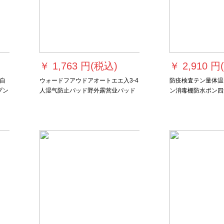
￥
1,763 円(税込)
￥
2,910 円
自
ウォードフアウドアオートエエ入3-4
防疫検査テン量体温
プン
人湿气防止パッド野外露营业パッド
ン消毒棚防水ポン四
ー
テート湿性防止マットマット厚いキ
ルスタンド用傘棚2*
せ
ャンプマットA+B青色192*192*3 cm
面の不透明な布