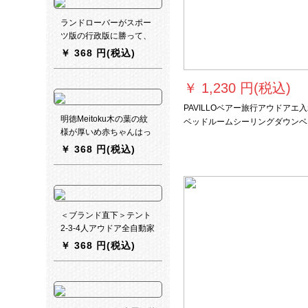
ランドローバーがスポー
ツ版の行政版に勝って、
神が旅行用ベッドの寝具
￥
368 円(税込)
の両面を運転しているの
を発見しました。オック
￥
1,230 円(税込)
スフォードの黒い車で
す。
PAVILLOベアー旅行アウドアエ
明徳Meitoku木の葉の紋
ベッドルームシーリングダウンベ
様が厚いめ赤ちゃんはっ
ド付きエベッド折り畳旅行アウド
て进むマットの両面の二
￥
368 円(税込)
エエエエエ入れマットシンゲル昼
色パッキンハウスアウド
み携帯エ入れベッド＋電気ポンプ
ゥアのパッティングフォ
ダブル枕カバー収納バッグ
ームを60*60*2.5 cm（4
枚入り）に敷きます。
＜ブランド直下＞テント
2-3-4人アウドア全自動家
庭キャンプキャンプ単ダ
￥
368 円(税込)
ブル星空テセット厚い防
水ダブルルカメラ8点セ
ット