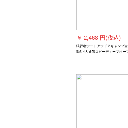
￥
2,468 円(税込)
狼行者テートアウドアキャンプ全
動3-4人通気スピーディープオー
しました。多くの人は旅行レジャ
船帳LXZ-1063ブルーを構築しま
ん。