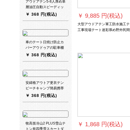
アウドアテン5-8人厚め単
層油圧自動スピーディッ
プオープンキャンプ防水
￥
368 円(税込)
￥
9,885 円(税込)
複数人一門六窓一室キャ
ンプ納涼レジャー釣りビ
大型アウドアテン軍工防水施工テ
ーチパラソルテートグリ
工事現場テート迷彩厚め野外民間
ーン
援テンプラス綿三層テート緊急救
指揮テン軍工加高款円管の梁コー
車のテート日焼け防止カ
ィングキャンバス3*4
バーアウドゥアの駐車棚
家庭用自動車棚サンバイ
￥
368 円(税込)
ザー雨ポン日焼け止め保
温車テート迷彩大棚には
4メートル*幅2.8メートル
の布が付いていません。
安緯格アウトア更衣テン
ビーチキャンプ簡易携帯
トイレ着替え室水泳風呂
￥
368 円(税込)
テート--軍緑+20 L水袋
￥
1,868 円(税込)
牧高笛冷山2 PLUS雪山テ
トン有四季雪スカートダ