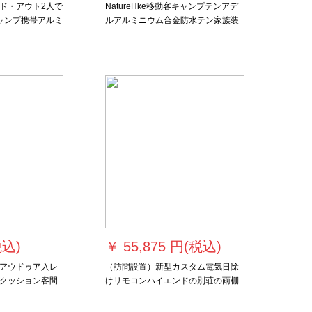
ド・アウト2人で
NatureHke移動客キャンプテンアデ
ャンプ携帯アルミ
ルアルミニウム合金防水テン家族装
プセットエメラ
備キャンプ3-4人セット帳二重超軽量
P 4四人の碧海藍-紫外線防止花柄+大
規模席
税込)
￥
55,875 円(税込)
アウドゥア入レ
（訪問設置）新型カスタム電気日除
クッション客間
けリモコンハイエンドの別荘の雨棚
ドネット紅シゲ
豪華アルミ合金の電動リモコン全箱
き格子布
伸縮式雨蓬アウドゥアベランダの日