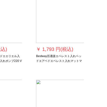
税込)
￥
1,793 円(税込)
ドエエリエル入
Bestway百適楽エベレスト入れベッ
れポンプ220 V
ドエアベドエベレスト入れマットマ
エエエエエエエ
ット耐摩耗性湿气防止アップグレー
ポンプHT-187
ドモデルエアベニュー（内蔵ポンプ
付き）