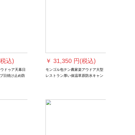
(税込)
￥
31,350 円(税込)
ル客アウドゥア天幕日
モンゴル包テン農家楽アウドア大型
プ日焼け止め防
レストラン厚い保温草原防水キャン
ーズ流砂金-正方
バス宿泊ホテルのグレードアップモ
デル厚い防水直径6メートル【22人
収容】