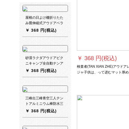
屋根の日よけ棚折りたた
み畳伸縮式アウドアベラ
ンダの店先にある家用ア
￥
368 円(税込)
ルミ合金の雨に手を合わ
せて収縮した防水棚h
8[厚め型]壁3 m*伸縮1.5
m
￥
368 円(税込)
砂漠ラクダアウドアピク
ニキャンプ全自動テンア
検査者(TAN XIAN ZHE)アウドア
ウドアレジャーキャンプ
￥
368 円(税込)
ジャ子供は、って进むマット厚め
テンセットスピーディオ
气防止パッド赤ちゃんのウォーキ
ープン多人四人自動帳簿.
グパッド厚め野炊ビトパッド厚め
迷彩
炊ビレットモデル-黄白格2*1.5 M
三峰出三峰青空三人テン
トアルミニウム棒防水三
季キャンプ3-4人防雨シリ
￥
368 円(税込)
コン生地210 T三季灰色
白