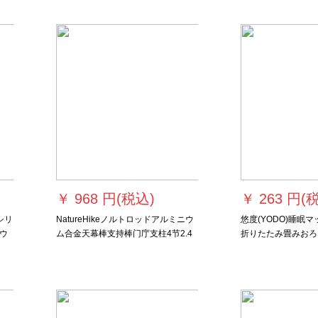
プ湿气防止パッドSP天藍/ダブル3
CM
￥
968 円(税込)
￥
263 円(
シリ
NatureHikeノルトロッドアルミニウ
悠度(YODO)睡眠
ウ
ム合金天幕棒支持棒门庁支柱4节2.4
折りたたみ畳みおろ
防
m太アルミニウム棒付属品黒（単根
寝のパッドシリング
2.4 m）
昼休みパッド-片面