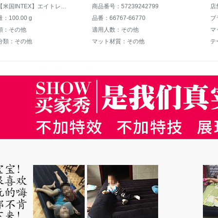
商品名：【米国INTEX】エイトレット家庭用ダンベル厚めめエベアベッドシーリングアウド携帯折り畳畳畳テート沖エベド【137 cm幅-ベッド】＋蓄電ポンプ
商品番号：57239242799
店
100.00 g
品番：66767-66770
ブ
類：その他
適用人数：その他
マ
分類：その他
マット材質：その他
テ