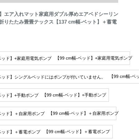
EX】エア入れマット家庭用ダブル厚めエアベドシーリン
折りたたみ畳畳テックス【137 cm幅-ベット】＋蓄電
【99 cm幅-ベッド】+家庭用電気ポンプ
【99 cm幅
【99 cm幅-ベッド】+手動ポンプ
【99 cm幅-ベッド】＋自家用ポンプ
【99 cm幅-ベッド】＋蓄電ポンプ