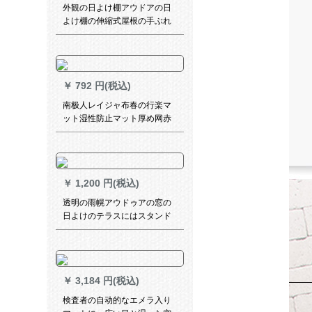
外観の日よけ棚アウドアの日
よけ棚の伸縮式屋根の手ぶれ
折りたたみ畳の店先テートの
駐車棚のベランダの日よけ天
井の厚いめの金の幅は4メート
ルで2.5メートルに伸縮しま
￥
792 円(税込)
す。
南极人レイジャ布春の行楽マ
ット湿性防止マット厚め网赤
アウドマット携帯型ビレット
超音波赤格子200*200(洗濯可)
￥
1,200 円(税込)
透明の雨幌アウドゥアの窓の
日よけのテラスにはスタンド
がなく、雨覆いがなく、バル
コニーには窓がかかっていま
す。窓の日よけカバーが40 X
80 cm透明です。
￥
3,184 円(税込)
検査者の自动的なエメラ入り