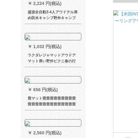
￥
2,224 円(税込)
ト】＋蓄電
盛源全自動3-4人アウドテル厚
め防水キャンプ野外キャンプ
迷彩テート
￥
1,032 円(税込)
ラクダレジャマットアウドア
マット厚い野外ピクニ春の行
楽芝生マット携帯レジカ布野
炊地パッドA 9 SY 008，青格
￥
656 円(税込)
畳マット畳畳畳畳畳畳畳畳畳
畳畳畳畳畳畳畳畳畳畳畳畳畳
畳畳畳畳畳畳畳畳畳畳畳畳畳
畳畳畳畳畳畳畳畳畳畳畳畳畳
畳の空間に敷いて、寝具が怠
惰な人のベッドルームの寮夏
￥
2,560 円(税込)
オーディ昼休みに寝ます。薄