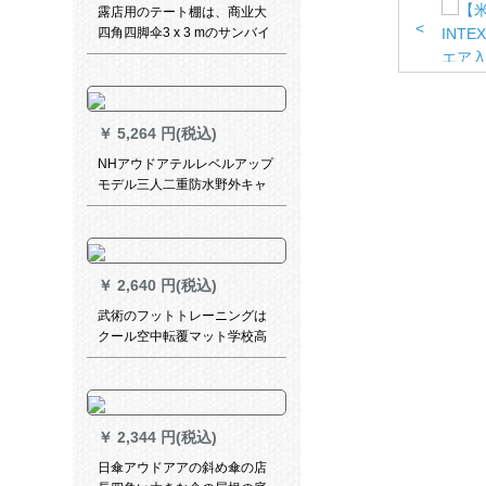
いマットを敷いて寝ます。四
露店用のテート棚は、商业大
季の皮肤マット---灰色0.9 x
<
四角四脚伞3 x 3 mのサンバイ
2.0 mベッド【学生寮】
ザー折りたたみ畳アウドア屋
台3*3黒棚を補強しています
（青）
￥
5,264 円(税込)
NHアウドアテルレベルアップ
モデル三人二重防水野外キャ
ンプは超軽量でマイコン20 D
シリカゲル-ダブライトグレー
アップグレードモデルです。
￥
2,640 円(税込)
武術のフットトレーニングは
クール空中転覆マット学校高
跳びパッドクライミング防護
パッド体操パッドテコンドー
マット100 cm*200 cm*10
cm【太いキャンバス】
￥
2,344 円(税込)
日傘アウドアアの斜め傘の店