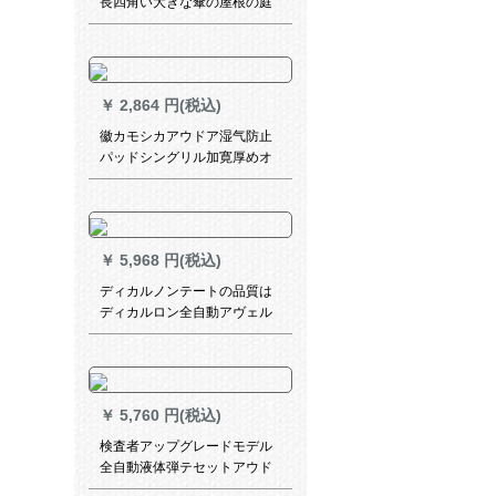
長四角い大きな傘の屋根の庭
の傘の店先の斜面の傘の大き
い傘は屋台の日覆いの日よけ
のひさしの折り返し畳のみみ
が伸縮して斜め傘の赤い3*4厚
￥
2,864 円(税込)
く銀を塗って日よけの6骨を遮
って台をくわえません
徽カモシカアウドア湿气防止
パッドシングリル加寛厚めオ
ートエメラルド入テートキャ
ンプ寝具3.5 cmシングルダン
ボール接続新型
￥
5,968 円(税込)
ディカルノンテートの品質は
ディカルロン全自動アヴェル
ト3-4人キャンプシンゲル2防
水二室一ホール厚いメダール
野外三人コース4
￥
5,760 円(税込)
検査者アップグレードモデル
全自動液体弾テセットアウド
ア3-4人ダブルキャンプビーチ