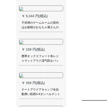
テン日焼け止め防水防風アッ
プキャンプセット8つの収納バ
ッグをプレゼントします。
￥
5,344 円(税込)
子供用のゲームルームの室内
はお姫様がおもちゃ屋さんの
子供の部屋を通ります。ドリ
ームキャット+コットンライト
*2+滑り止めマット+通気パッ
ド+彩色旗+雲*2+
￥
159 円(税込)
携帯オックスフォード布レジ
ャマットアウド湿气防止パッ
ド防水キャンプ芝生公园のマ
ット砂浜厚め湿气防止クッシ
ョン郊外芝生超軽量マット両
面アルミ膜2 m*2 m
￥
359 円(税込)
テートアウドアキャンプ全自
動厚い防雨3-4ダンベルテント
野外キャンプ装備子供テ3-3人
単門帳（子）