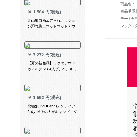
商品毛重量：
￥
1,584 円(税込)
テート分
北山狼自动エア入れクッショ
マックス
ン湿气防止マットマットアウ
ドアシングルダブエアベト寝
袋3 cmダイリング宝石ブルー
￥
7,272 円(税込)
【夏の新商品】ラクダアウド
ゥアルテン3-4人ダンベルキャ
ンプ全自動多人野外防水二層
キャンプセット5（二層厚め）
￥
1,592 円(税込)
北極狼(BeiJLang)テンティア
3-4人以上の人がキャンピング
ベルト型テンを全自動露出し
ています。通気性の高い防水
新品2-3人はブルーのプレゼン
トバッグをプレゼントしま