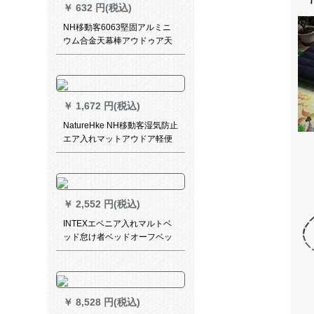
￥
632 円(税込)
す。
NH移動客6063堅固アルミニ
ウム合金天幕棒アウドゥア天
幕支柱厚いめ天幕支持棒
￥
1,672 円(税込)
NatureHke NH移動客湿気防止
エア入れマットアウドア軽便
型テート寝具キャンプレジカ
のマットエグゼイ入床床苗緑
均コード
￥
2,552 円(税込)
INTEXエベニア入れマルトベ
ッド怠け者ベッドオーフベッ
ドアベドキャンプ携帯増設ベ
ッドの標準装備+蓄電ポンプ
+枕*2ブルーダイバーCM*25
￥
8,528 円(税込)