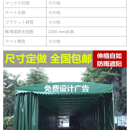
マックス分類
その他
テート分類
その他
ブラケット材質
その他
帳簿底防水指数
1000 mm未満
テート構造
その他