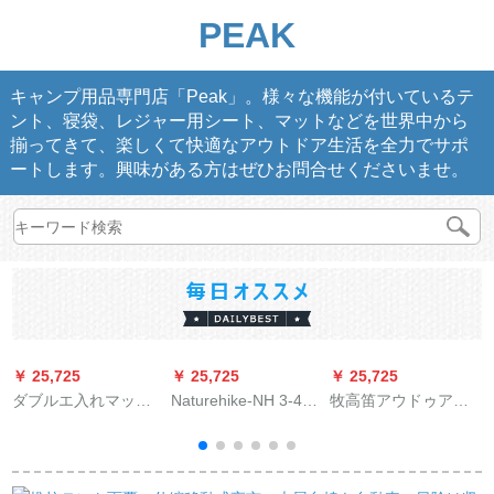
PEAK
キャンプ用品専門店「Peak」。様々な機能が付いているテ
ント、寝袋、レジャー用シート、マットなどを世界中から
揃ってきて、楽しくて快適なアウトドア生活を全力でサポ
ートします。興味がある方はぜひお問合せくださいませ。
￥ 25,725
￥ 25,725
￥ 25,725
￥
ダブルエ入れマット
Naturehike-NH 3-4人
牧高笛アウドゥアル
加厚め自动エマ入ス
中号テートの席アウ
テイド防風雨三季ア
トストキャンプ隔汚
ドゥアサンバイザー
ルミニウムロッドダ
れた寝具カジュアル
天幕宝青（地くぎを
ブル二階テート牧畜