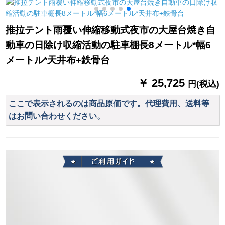
な昼休み寝具ダブロ
除く）の大型サイズ
高笛冷山2テントンセ
ールスクエアエアク
は2.15 X 2.15 m/3-4
ットMZ 09305冷山2
ッション
人です。
コース二
推拉テント雨覆い伸縮移動式夜市の大屋台焼き自
動車の日除け収縮活動の駐車棚長8メートル*幅6
メートル*天井布+鉄骨台
￥ 25,725
円(税込)
ここで表示されるのは商品原価です。代理費用、送料等
はお問い合わせください。