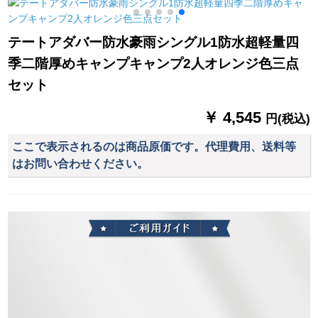
インLOGOプリント
ニー窓雨よけテント
ンプエアベニュービ
プリントプリントプ
を掛けて雨覆いの日
ーチサファリアップ
リントをカスタマイ
よけを遮って80 cm×
グレード版
テートアダバー防水豪雨シングル1防水超軽量四
ズしました。折りた
壁を貼る100 cm（ア
季二階厚めキャンプキャンプ2人オレンジ色三点
たみたたみたたみた
ルミニウム合金）
たみたたみたたみた
セット
たみたたみたたみた
たみ日傘の駐車棚2×2
￥ 4,545
円(税込)
メートルブルーの太
めアンチエイジング
ここで表示されるのは商品原価です。代理費用、送料等
はお問い合わせください。