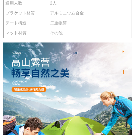
適用人数
2人
ブラケット材質
アルミニウム合金
テート構造
二重帳簿
マット材質
その他