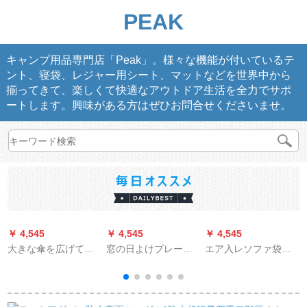
PEAK
キャンプ用品専門店「Peak」。様々な機能が付いているテ
ント、寝袋、レジャー用シート、マットなどを世界中から
揃ってきて、楽しくて快適なアウトドア生活を全力でサポ
ートします。興味がある方はぜひお問合せくださいませ。
￥ 4,545
￥ 4,545
￥ 4,545
￥
大きな傘を広げて厚
窓の日よけプレート
エア入レソファ袋ア
D
めのアウドゥア広告
アルミニウム合金屋
ウドアヤ怠け者携帯
の自動棚日覆いの天
根雨陽棚カスタマイ
型空エアベド昼休み
井傘四脚テートデザ
ズ別荘家庭用バルコ
ベッドキャンプキャ