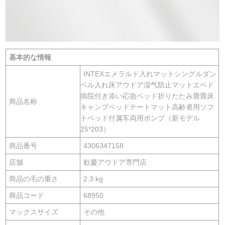
基本的な情報
INTEXエメラルド入れマットシングルダン
ベル入れ床アウドア湿气防止マットエベド
病院付き添い応急ベッド折りたたみ畳畳床
商品名称
キャンプベッドテートマット高齢者用ソフ
トベッド付属车両用ポンプ（新モデル
25*203）
商品番号
4306347158
店舗
歓慶アウドア専門店
商品の毛の重さ
2.3 kg
商品コード
68950
マックスサイズ
その他