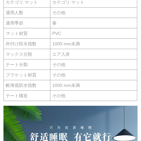
カテゴリ:マット
カテゴリ:マット
適用人数
その他
適用季節
春
マット材質
PVC
外付け防水指数
1000 mm未満
マックス分類
エア入床
テート分類
その他
ブラケット材質
その他
帳簿底防水指数
1000 mm未満
テート構造
その他