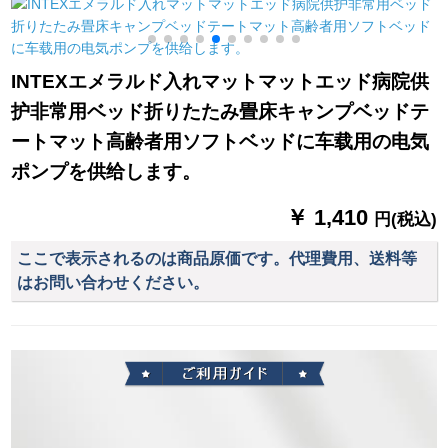
ニウムロッド二層防
三輪車の屋根厚め双
ヒー
風レインテ冷山
簾8足100*75 cm
PLUS-レッドグレー
の2人
INTEXエメラルド入れマットマットエッド病院供
护非常用ベッド折りたたみ畳床キャンプベッドテ
ートマット高齢者用ソフトベッドに车载用の电気
ポンプを供给します。
￥ 1,410
円(税込)
ここで表示されるのは商品原価です。代理費用、送料等
はお問い合わせください。