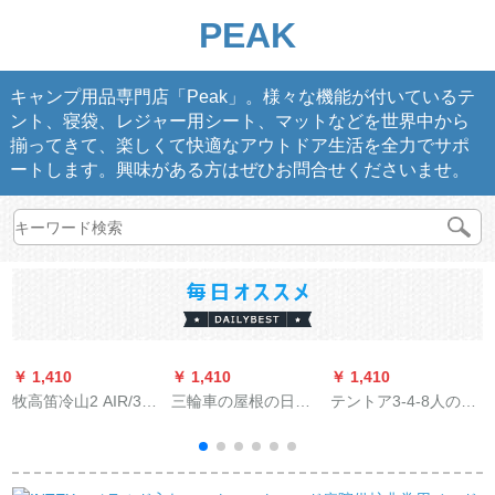
PEAK
キャンプ用品専門店「Peak」。様々な機能が付いているテ
ント、寝袋、レジャー用シート、マットなどを世界中から
揃ってきて、楽しくて快適なアウトドア生活を全力でサポ
ートします。興味がある方はぜひお問合せくださいませ。
￥ 1,410
￥ 1,410
￥ 1,410
￥
牧高笛冷山2 AIR/3
三輪車の屋根の日よ
テントア3-4-8人の二
探
AIRレベルアップ版/2
け防寒方管折り畳三
階三階自動油圧式キ
PLUS帳簿アウドゥア
輪車の蓬全閉鎖半閉
ャンプ防水UVカット
キャンプ2-3人アルミ
鎖両用の屋根全閉塞
テン092(3-5人)コー