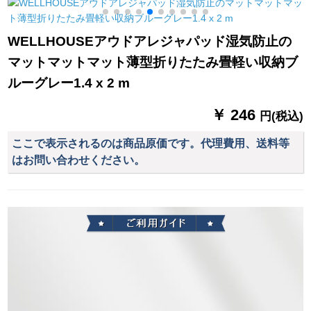
プキャンプキャンプ
プレジャー1-2人自動
1.3 m Z 2セット
ト
キャンプキャンプシ
ネビトカラー単独テ
ングルグループみあ
ート（他にはありま
WELLHOUSEアウドアレジャパッド湿気防止の
わせかもしれませ
せん）
マットマットマット薄型折りたたみ畳軽い収納ブ
ん。
ルーグレー1.4 x 2 m
￥ 246
円(税込)
ここで表示されるのは商品原価です。代理費用、送料等
はお問い合わせください。