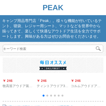
PEAK
キャンプ用品専門店「Peak」。様々な機能が付いているテ
ント、寝袋、レジャー用シート、マットなどを世界中から
揃ってきて、楽しくて快適なアウトドア生活を全力でサポ
ートします。興味がある方はぜひお問合せくださいませ。
￥ 246
￥ 246
￥ 246
￥
牧高笛アウドア装备
ティントアウドア3
コルムアウドドア付
キャンプキャンプキ
人-4人全自動2人スピ
き天窓防虫網紗野外
ャンプキャンプキャ
ーディップ携帯単ダ
公園キャンプ3-4人自
ンプキャンプキャン
ブイル子供用キャン
動テート2 mx 2 mx