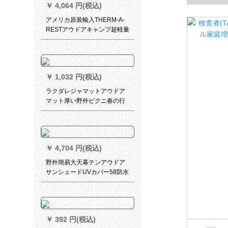
￥
4,064 円(税込)
CM送手动
アメリカ原装輸入THERM-A-
RESTアウドアキャンプ超軽量
折りたたみ畳みバブルウェッ
ト防止パッド/0670 Z-LIITE-
SOL 0670シルバー/イエロー
￥
1,032 円(税込)
ラクダレジャマットアウドア
マット厚い野外ピクニ春の行
楽芝生マット携帯レジカ布野
炊地パッドA 9 SY 008，青格
￥
4,704 円(税込)
野外簡易大天幕テンアウドア
サンシェードUVカバー58防水
紫外線カーキ配合米白6 x 5 m
ダブルロッド+釘綱
￥
392 円(税込)