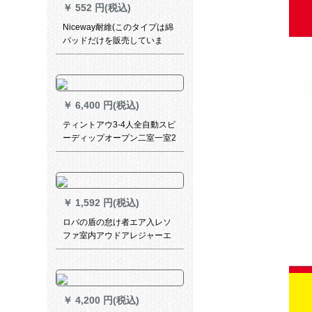
￥
552 円(税込)
Niceway耐維(このタイプは綿
パッドだけを販売していま
す。ベッドは含まれていませ
ん。)オッフル昼休みらいシン
グベッドの昼寝床と簡単に綿
パッドを組み合わせて、通気
￥
6,400 円(税込)
性滑り止めのカウボーイブル
ー-ベルトレス
ティントアウ3-4人全自動スピ
ーディップオープン二室一室2
人家族野外キャンプテセット
3-4人逸品499
￥
1,592 円(税込)
ロバの盾の怠け者エア入レソ
ファ室内アウドアレジャーエ
ア入レソファベッドシンゲル
ベランダ昼休み椅子折りたた
みたたみ椅子ベッドデラック
スベルトフット116*98*83(蓄
￥
4,200 円(税込)
電エア入レポンプ)