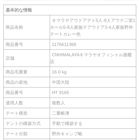
基本的な情報
キマラヤアウドアデト5人-8人アウテ二室1
商品名称
ホール5-8人家族テアウドア3-4人家族野外
テートカレー色
商品番号
1176611368
CNHIMALAYAキマラヤオフィシャル旗艦
店舗
店
商品毛重量
16.0 kg
商品の産地
中国大陸
商品番号
HT 9165
適用人数
複数人
テート構造
二重帳簿
テントの構築方式
手動で構築する
テート分類
野外キャンプ帳