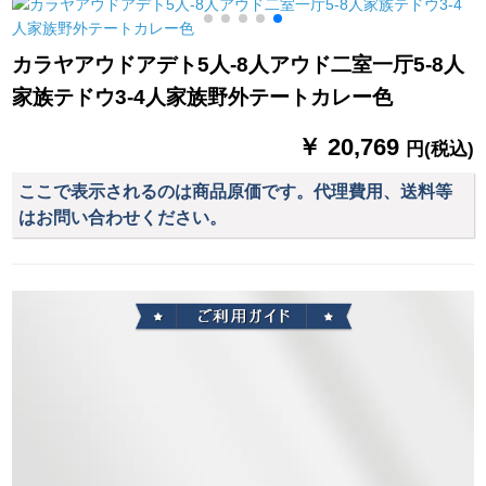
チ日焼け防止防水天
ット3-4人キャンプセ
ガン）カスタム大花
井ライフル緑相白
ット
迷彩
8
カラヤアウドアデト5人-8人アウド二室一厅5-8人
家族テドウ3-4人家族野外テートカレー色
￥ 20,769
円(税込)
ここで表示されるのは商品原価です。代理費用、送料等
はお問い合わせください。