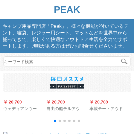
PEAK
キャンプ用品専門店「Peak」。様々な機能が付いているテ
ント、寝袋、レジャー用シート、マットなどを世界中から
揃ってきて、楽しくて快適なアウトドア生活を全力でサポ
ートします。興味がある方はぜひお問合せくださいませ。
￥ 20,769
￥ 20,769
￥ 20,769
￥
ウェディアンウード
自由の船テルアウド
車載テートアウドア
天幕の日よけ棚で多
ア3-4人キャンプ全自
自車運転運転運転車
くの人がキャンプを
動テート多人ダンベ
の屋根テート車尾延
します。日覆いビー
ル二階キャンプテセ
長型（ミニカーディ