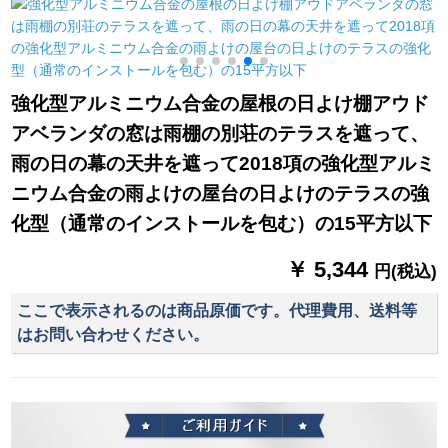
ベッド折りたたみ畳
チ日焼け防止防水天
1.3 m Z 2セット
み携帯ベッドダンベ
井ライフル緑相白
ル高床【ベルベトベ
ージュ】幅137+ポン
プ内蔵
強化型アルミニウム合金の屋根の日よけ棚アウド
アベランダの窓は雨棚の別荘のテラスを遮って、
雨の日の幕の天井を遮って2018項の強化型アルミ
ニウム合金の雨よけの屋台の日よけのテラスの強
化型（通常のインストールを包む）の15平方以下
￥ 5,344
円(税込)
ここで表示されるのは商品原価です。代理費用、送料等
はお問い合わせください。