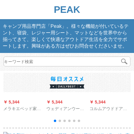
PEAK
キャンプ用品専門店「Peak」。様々な機能が付いているテ
ント、寝袋、レジャー用シート、マットなどを世界中から
揃ってきて、楽しくて快適なアウトドア生活を全力でサポ
ートします。興味がある方はぜひお問合せくださいませ。
￥ 5,344
￥ 5,344
￥ 5,344
￥
メラキエベッド家庭
ウェディアンウード
コルムアウドドア付
用エアレア入れベッ
天幕の日よけ棚で多
き天窓防虫網紗野外
ドシングリルエア入
くの人がキャンプを
公園キャンプ3-4人自
れマット厚め昼休み
します。日覆いビー
動テート2 mx 2 mx
豪