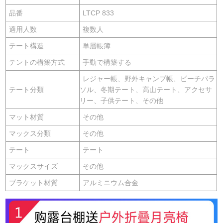
品番
LTCP 833
適用人数
複数人
テート構造
単層帳簿
テントの構築方式
手動で構築する
レジャー帳、野外キャンプ帳、ビーチパラ
テート分類
ソル、冬期テート、高山テート、アクセサ
リー、子供テート、その他
マット材質
その他
マックス分類
その他
テート
テート
マックスサイズ
その他
ブラケット材質
アルミニウム合金