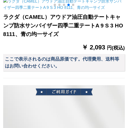
す。ドリームキャッ
地防虫ガーゼ二階
宣伝テーブル人寿1テ
ト+コットンライト
【3-4人】軍緑
ーブル+4アルミベン
*2+滑り止めマット
チ+2メートル傘ホル
ラクダ（CAMEL）アウドア油圧自動テートキャ
+通気パッド+彩色旗
ダーテーブル袋
ンプ防水サンバイザー四季二重テートA 9 S 3 HO
+雲*2+
8111、青の均一サイズ
￥ 2,093
円(税込)
ここで表示されるのは商品原価です。代理費用、送料等
はお問い合わせください。