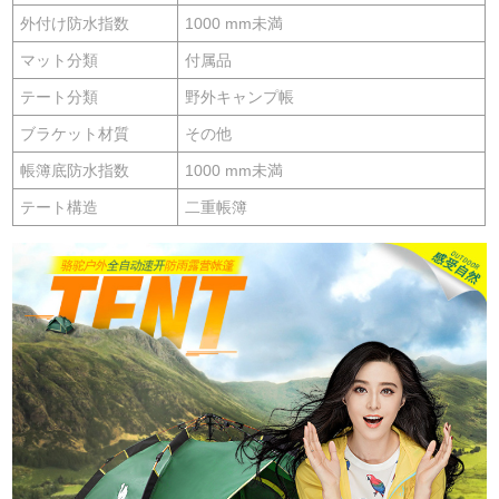
外付け防水指数
1000 mm未満
マット分類
付属品
テート分類
野外キャンプ帳
ブラケット材質
その他
帳簿底防水指数
1000 mm未満
テート構造
二重帳簿