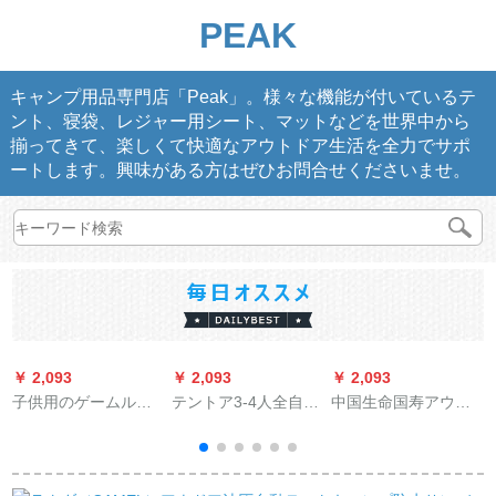
PEAK
キャンプ用品専門店「Peak」。様々な機能が付いているテ
ント、寝袋、レジャー用シート、マットなどを世界中から
揃ってきて、楽しくて快適なアウトドア生活を全力でサポ
ートします。興味がある方はぜひお問合せくださいませ。
￥ 2,093
￥ 2,093
￥ 2,093
￥
子供用のゲームルー
テントア3-4人全自動
中国生命国寿アウド
ムの室内はお姫様が
速二室一厅単ダブル
ゥア展業保険相談テ
おもちゃ屋さんの子
家庭厚め防水野外キ
ーブル携帯型折りた
供の部屋を通りま
ャンプ2人テン防水布
たみ畳テーブル広告