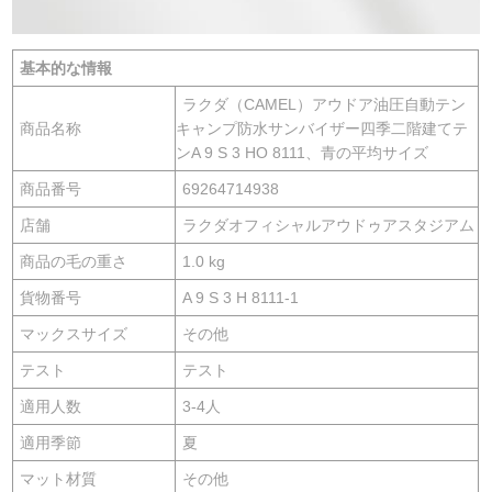
基本的な情報
ラクダ（CAMEL）アウドア油圧自動テン
商品名称
キャンプ防水サンバイザー四季二階建てテ
ンA 9 S 3 HO 8111、青の平均サイズ
商品番号
69264714938
店舗
ラクダオフィシャルアウドゥアスタジアム
商品の毛の重さ
1.0 kg
貨物番号
A 9 S 3 H 8111-1
マックスサイズ
その他
テスト
テスト
適用人数
3-4人
適用季節
夏
マット材質
その他