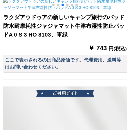
ベッド折りたたみ畳
亜鉛メッキリング管
トマットマットマッ
み携帯ベッドダンベ
迷彩オックスフォー
トマットマットマッ
x
ル高床【ベルベトベ
ド布2 x 3
トマットマットマッ
ラクダアウドゥアの新しいキャンプ旅行のパッド
ージュ】幅137+ポン
ト怠け者マットマッ
防水耐摩耗性ジャジャマット牛津布湿性防止パッ
プ内蔵
トマット厚め湿气防
止2.0*1.8メートル厚
ドA 0 S 3 HO 8103、軍緑
さ1 cm手提げ袋ピン
クドット+緑
￥ 743
円(税込)
ここで表示されるのは商品原価です。代理費用、送料等
はお問い合わせください。