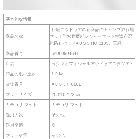
基本的な情報
駱駝アウドゥアの新商品のキャンプ旅行地
商品名称
マット防水耐磨耗レジャーマット牛津布湿
気防止パッドA 0 S 3 HO 8103、軍緑
商品番号
64080504641
店舗
ラクダオフィシャルアウドゥアスタジアム
商品の毛の重さ
1.0 kg
貨物番号
A 0 S 3 H 8101
マットサイズ
203*152*22 cm
カテゴリ:マット
カテゴリ:マット
適用人数
その他
適用季節
夏
マット材質
その他