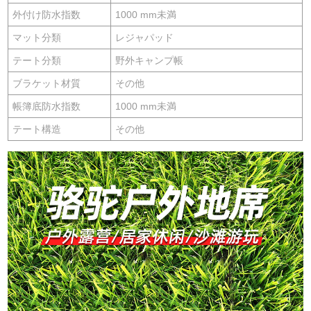
外付け防水指数
1000 mm未満
マット分類
レジャパッド
テート分類
野外キャンプ帳
ブラケット材質
その他
帳簿底防水指数
1000 mm未満
テート構造
その他