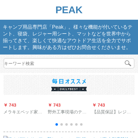
PEAK
キャンプ用品専門店「Peak」。様々な機能が付いているテ
ント、寝袋、レジャー用シート、マットなどを世界中から
揃ってきて、楽しくて快適なアウトドア生活を全力でサポ
ートします。興味がある方はぜひお問合せくださいませ。
￥ 743
￥ 743
￥ 743
￥
メラキエベッド家庭
野外工事現場のテー
【品質保証】レジカ
用エアレア入れベッ
ト施工民用住民救援
マット湿気防止マッ
ドシングリルエア入
テンティア厚い防水
ト厚め折りたたみ畳
れマット厚め昼休み
テン養殖養蜂テトン
畳畳畳畳畳の泡マッ