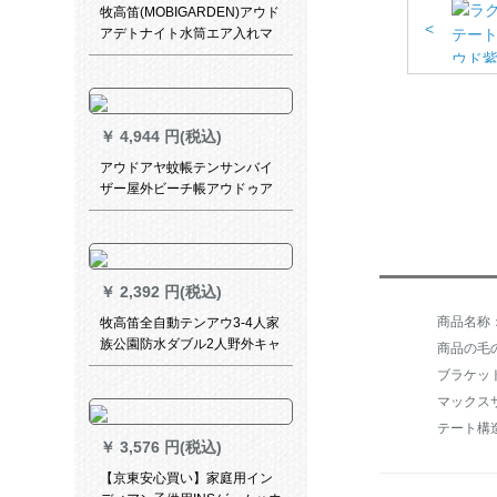
牧高笛(MOBIGARDEN)アウド
<
アデトナイト水筒エア入れマ
ット湿性防止パッドエエ入れ
マットエマ入入入入れマット
グループみあわせかもしれま
せん。厚め水瓶ダンベル厚め6
￥
4,944 円(税込)
cm青
アウドアヤ蚊帳テンサンバイ
ザー屋外ビーチ帳アウドゥア
旅行紗網防虫帳5-10人冷凍庫8
K緑色
￥
2,392 円(税込)
牧高笛全自動テンアウ3-4人家
族公園防水ダブル2人野外キャ
商品の毛の
ンプ大テンセット空青
ブラケッ
マックス
テート構
￥
3,576 円(税込)
【京東安心買い】家庭用イン