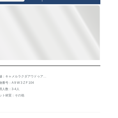
店舗：キャメルラクダアウドゥア装備旗艦店
番号：A 9 W 3 Z F 104
用人数：3-4人
ット材質：その他