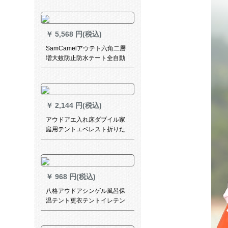
す。四足夜市テトン印刷印刷
印刷印刷印刷印刷印刷印刷印
刷印刷印刷印刷印刷印刷印刷
￥
5,568 円(税込)
印刷印刷印刷印刷印刷印刷印
刷の印刷印刷印刷印刷印刷
SamCamelアウテト六角二層
で、折りたたみたたみたたみ
増大蚊防止防水テート全自動
たたみたたみたたみたたみた
キャンプキャンプ3-6人レジャ
たみたたみたたみたたみたた
ーピケネットトランペット二
みます。
階-コース03
￥
2,144 円(税込)
アウドアエ入れ床ダブイル家
庭用テントエベレスト折りた
たみ畳付き不精人携帯型自动
简易シンゲル冲気ダブ幅(长
200幅150高22)电动ポンプ
【オプション属性
￥
968 円(税込)
八格アウドアシンゲル風呂保
温テント更衣テントイレテン
風呂着替える服防風光テント
オレンジ色