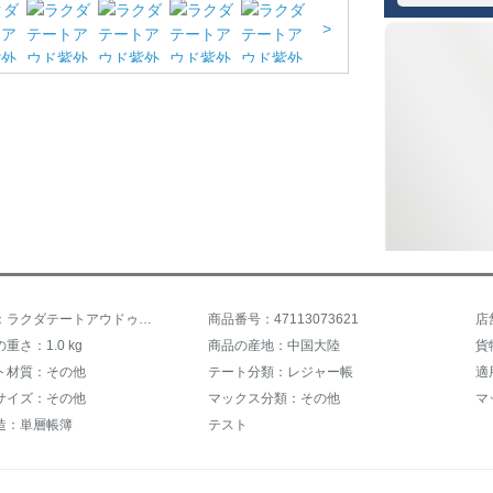
>
商品名称：ラクダテートアウドゥア紫外線防止UPS 50+厚い目防水野営家庭全自動スピーディープオープンテントA 9 W 3 ZF 104、ネビィ/オレンジ
商品番号：47113073621
重さ：1.0 kg
商品の産地：中国大陸
貨物
ト材質：その他
テート分類：レジャー帳
適
サイズ：その他
マックス分類：その他
マ
造：単層帳簿
テスト