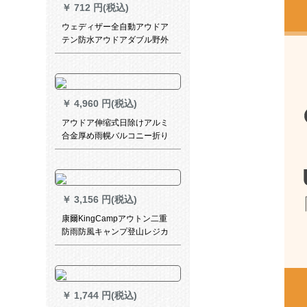
￥
712 円(税込)
ット睡眠普通型【紺厚めタイ
プ】190x 90 x 8 cm
ウェディザー全自動アウドア
テン防水アウドアダブル野外
ビーチテート3-4人テートセッ
トブルーダブモデル（ウェッ
ト防止パッドをプレゼント）
￥
4,960 円(税込)
アウドア伸缩式日除けアルミ
合金厚め雨幌バルコニー折り
たたみたたみたたみたたみ天
井手ブレパーキングバルコニ
ー雨よけポンカスタマイズサ
イズ印刷文字特太长3 m*伸縮
￥
3,156 円(税込)
2.5 m
康爾KingCampアウトン二重
防雨防風キャンプ登山レジカ
カーレジャーテート超軽量携
帯便利セナKT 3081青色
￥
1,744 円(税込)