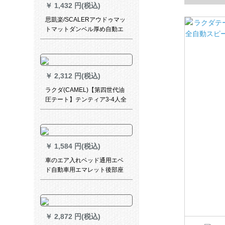
￥
1,432 円(税込)
Loading zoom...
オレンジ
思凱楽/SCALERアウドゥマッ
トマットダンベル厚め自動エ
ア入れ防寒隔潮自動エア入れ
パッドZ 872309軍緑色
￥
2,312 円(税込)
ラクダ(CAMEL)【第四世代油
圧テート】テンティア3-4人全
自動スピーディープ防水キャ
ンプテーンブルー二層A 9 S
331 H 8111
￥
1,584 円(税込)
車のエア入れベッド通用エベ
ド自動車用エマレット後部座
席の子供用ベッド旅行マット
自車旅行装備キャンプ用品神
器縦縞ダブルガード-ベージュ
￥
2,872 円(税込)