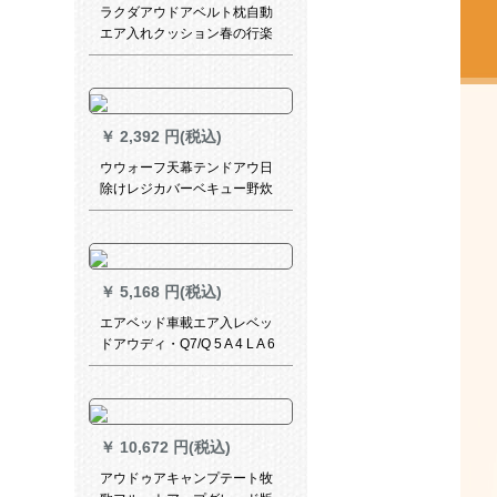
ラクダアウドアベルト枕自動
エア入れクッション春の行楽
キャンプダンベル湿防止マッ
トA 9 S 3 C 4107、軍緑
￥
2,392 円(税込)
ウウォーフ天幕テンドアウ日
除けレジカバーベキュー野炊
日よけ防水テンアワイドシー
ビーチ日除け超大型5メートル
*5メートルラクダ色
￥
5,168 円(税込)
エアベッド車載エア入レベッ
ドアウディ・Q7/Q 5 A 4 L A 6
L後列専用エベド旅行寝具多機
能折りたたみ畳款--ベルベット
宝石青
￥
10,672 円(税込)
アウドゥアキャンプテート牧