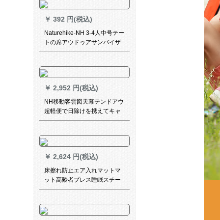
￥
392 円(税込)
Naturehike-NH 3-4人中号テー
トの席アウドゥアサンバイザ
ー天幕宝青（地くぎを除く）
の大型サイズは2.15 X 2.15
m/3-4人です。
￥
2,952 円(税込)
NH移動客雲図天幕テンドアウ
超軽便で日除けを携えてキャ
ンプします。防水日除けは霧
が濃いです。
￥
2,624 円(税込)
床擦れ防止エア入れマットマ
ット高齢者プレス睡眠スチー
ムパッドシンゲル厚い寝床不
随患者エアベックダウン患者
エアベックダーブラケットベ
ッド沖エベッドC 01波动ジェ