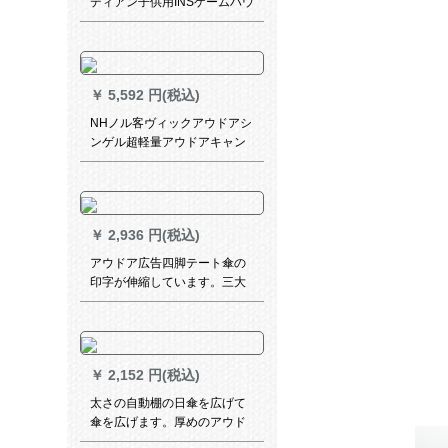
ディアン子供用INSゲームハウ
ス室内のお姫様とお子様のお
部屋のおもちゃ木屋蝶々とう
さぎ
￥
5,592 円(税込)
NHノル客ヴィックアウドアシ
ンゲル超軽量アウドアキャン
プ防雪防水携帯アルミニウム
合金テーリング-月光白
￥
2,936 円(税込)
アウドア広告四脚テート傘の
印字が伸縮しています。三大
三四角に並べて、雨屋の折り
たたみ畳を作っています。夜
市テート3*3半自動スタンドの
赤い屋根布。
￥
2,152 円(税込)
太さの自動棚の日傘を広げて
傘を広げます。厚めのアウド
ゥアの広告で日傘を遮りま