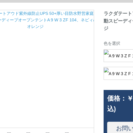
ラクダテート
動スピーディー
ジ
色を選択
価格：
￥
込)
お問