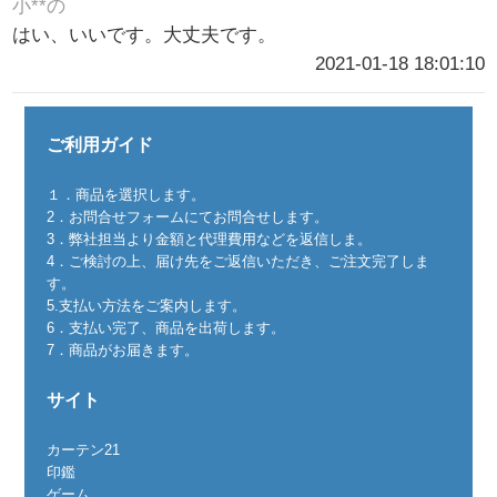
小**の
はい、いいです。大丈夫です。
2021-01-18 18:01:10
ご利用ガイド
１．商品を選択します。
2．お問合せフォームにてお問合せします。
3．弊社担当より金額と代理費用などを返信しま。
4．ご検討の上、届け先をご返信いただき、ご注文完了しま
す。
5.支払い方法をご案内します。
6．支払い完了、商品を出荷します。
7．商品がお届きます。
サイト
カーテン21
印鑑
ゲーム