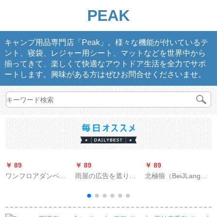
PEAK
キャンプ用品専門店「Peak」。様々な機能が付いているテ
ント、寝袋、レジャー用シート、マットなどを世界中から
揃ってきて、楽しくて快適なアウトドア生活を全力でサポ
ートします。興味がある方はぜひお問合せくださいませ。
￥ 89
￥ 89
￥ 89
￥
ワンフロアダンベル
雨屋の広告を遮りま
北極狼（BeiJLang）
凯
迷彩テート2人カジュ
す。テート折りたた
北極狼アウドゥア自
アルテアウドアキャ
み畳印の字が伸びて
動エメラルドキャン
ンプテーン露軍緑迷
います。四脚の日除
プ昼休みパッドシン