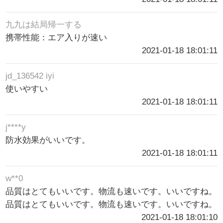
九九は結局帰一する
携帯性能：エア入りが速い
2021-01-18 18:01:11
jd_136542 iyi
使いやすい
2021-01-18 18:01:11
j****y
防水効果がいいです。
2021-01-18 18:01:11
w**0
品質はとてもいいです。物流も速いです。いいですね。
品質はとてもいいです。物流も速いです。いいですね。
2021-01-18 18:01:10