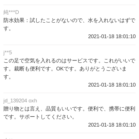
純***D
防水効果：試したことがないので、水を入れないはずで
す。
2021-01-18 18:01:10
j**5
この足で空気を入れるのはサービスです。これがいいで
す。裁断も便利です。OKです。ありがとうございま
す。
2021-01-18 18:01:10
jd_139204 oxh
贈り物とは言え、品質もいいです。便利で、携帯に便利
です。サポートしてください。
2021-01-18 18:01:10