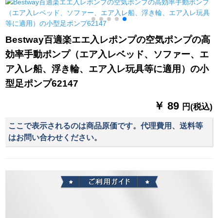
彩ダンベル
けの屋根にはベラン
ググループみ合わせ
ン
ダがあります。3 X
て青かもしれませ
4.5ブルーの補強王で
ん。
す。
Bestway百適楽エエ入レポンプの空気ポンプの高
効率手動ポンプ（エア入レベッド、ソファー、エ
ア入レ船、浮き輪、エア入レ玩具等に適用）の小
型足ポンプ62147
￥ 89
円(税込)
ここで表示されるのは商品原価です。代理費用、送料等
はお問い合わせください。