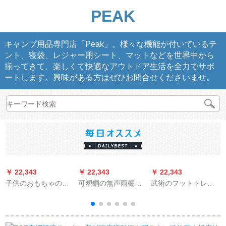
PEAK
キャンプ用品専門店「Peak」。様々な機能が付いているテ
ント、寝袋、レジャー用シート、マットなどを世界中から
揃ってきて、楽しくて快適なアウトドア生活を全力でサポ
ートします。興味がある方はぜひお問合せくださいませ。
￥ 22,343
￥ 22,343
￥ 22,343
￥
子供のおもちゃのリ
可塑鋼の無声雨棚の
武術のフットトレー
トルゲームの部屋の
日除けテラスアウド
ニングはクール空中
お姫様の家の女の子
ア防水窓の雨に合わ
転覆マット学校高跳
インディアン男の子
せて透明雨除けスタ
びパッドクライミン