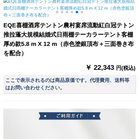
のゲーム屋熊の夢
ミナ板のエアコンに
グ防護パッド体操パ
よって、80 x壁
ッドテコンドーマッ
120（プラスチック
ト100 cm*200 cm*10
鋼）を張り出しま
cm【太いキャンバ
EQE喜棚酒席テントン農村宴席流動紅白冠テトン
す。
ス】
推拉蓬大規模結婚式日雨棚テーカラーテント客棚
厚め款5.8 m X 12 m（赤色塗銀頂布＋三面巻き布
を配合）
￥ 22,343
円(税込)
ここで表示されるのは商品原価です。代理費用、送料等
はお問い合わせください。