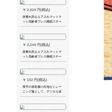
m/3-4人です。
￥
2,624 円(税込)
床擦れ防止エア入れマットマ
ット高齢者プレス睡眠スチー
ムパッドシンゲル厚い寝床不
随患者エアベックダウン患者
エアベックダーブラケットベ
ッド沖エベッドC 01波动ジェ
￥
2,144 円(税込)
ット睡眠普通型【紺厚めタイ
プ】190x 90 x 8 cm
床擦れ防止エア入れマットマ
ット高齢者プレス睡眠スチー
ムパッド厚みめ寝床不随患者
エアベックダウン患者エアベ
ックダーブラケット床沖エベ
ッドパッド防湿マットA波动防
￥
152 円(税込)
褥A波动型普通厚め型190 x 90
x 8 cm
厚手の迷彩服の生地をトレー
ニング服として、デジタル迷
彩テーブルクロス1.5メートル
幅1メートルの空軍迷彩布地に
しました。