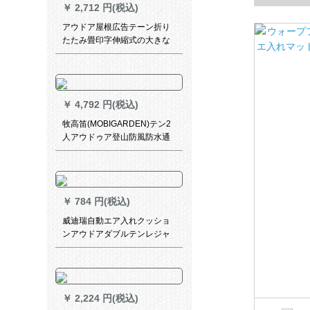
￥
2,712 円(税込)
トエベド三
アウドア屋根広告テーン折り
たたみ畳印字伸縮式の大きな
傘四脚の日除け屋根屋根の屋
台テラス3 X 4.5赤い補強
￥
4,792 円(税込)
牧高笛(MOBIGARDEN)テン2
人アウドゥア登山防風防水通
気性二層冷山2 AIRアップグレ
ード版野営テルト迷彩
￥
784 円(税込)
威迪瑞自動エア入れクッショ
ンアウドアダブルテンレジャ
ナイトナイトナイトキャンプ
加厚めエベレスト湿気防止パ
ッドエア入入れマット18点军
绿色(标准款)
￥
2,224 円(税込)