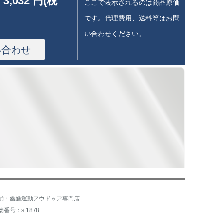
 3,032 円(税
ここで表示されるのは商品原価
です。代理費用、送料等はお問
い合わせください。
い合わせ
舗：鑫皓運動アウドゥア専門店
物番号：s 1878