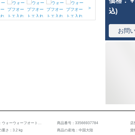
価格：
￥
>
込)
お問
商品名称：ウォーウォーフオートエバ入れ湿气防止パッドアウドアテテルトエイト入れマット厚めデルグループみあわせかもしれません。エア入れ昼休みマットエベド三人で组み合わせます。
商品番号：33566937784
店
重さ：3.2 kg
商品の産地：中国大陸
貨