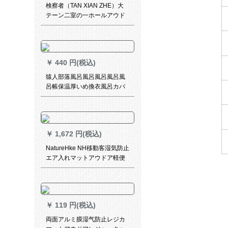
検察者（TAN XIAN ZHE）大
テーン二室の一ホールアウド
アキャンプ多人テン8人12人
二房の一部屋のキャンプ帳大
日除けの天幕二室の一室が青
いです。
￥
440 円(税込)
猿人部落風呂風呂風呂風呂風
呂帳保温厚いめ換衣風呂カバ
ー簡易テート更衣アウトアト
イレテート成人家庭用釣りテ
ート1.2 m無窓軍緑移動トイレ
テート
￥
1,672 円(税込)
NatureHke NH移動客湿気防止
エア入れマットアウドア軽便
型テート寝具キャンプレジカ
のマットエグゼイ入床床苗緑
均コード
￥
119 円(税込)
両面アルミ膜湿气防止レジカ