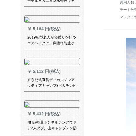
モデル三人二重防水野外キャ
適用人数
ンプは超軽量でマイコン20 D
テート分
シリカゲル-ダブライトグレー
マックス
アップグレードモデルです。
￥
5,184 円(税込)
2019新型老人が寝返りを打つ
エアベックは、床擦れ防止ケ
アエアベックパッド医療用麻
痺患者の家庭用汽1314バレン
タインデー520条の形をした
帯便孔をケアします。
￥
5,112 円(税込)
京东公式直営ディカルノンア
ウティアキャンプ3-4人テンビ
ーチテート日除け通気防蚊日
よけQUCHUA 2019アップグ
レードスピーディープオープ
ン帐-花海
￥
5,432 円(税込)
NH超軽量トンネルテンアウド
ア2人ダブル山キャンプテン防
水一室3人四季テート210 T-3