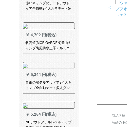
赤いキャンプのテートアウド
<
ゥア全自動3-4人六角テート5-
8人二重キャンプテン
240*240*135 cm大テートグリ
ーン含外帳(コース一)
￥
4,792 円(税込)
牧高笛(MOBIGARDEN)登山キ
ャンプ防風防水三季アルミニ
ウムロッドダブル二階アウド
ゥアキャンプテ冷山2青
￥
5,344 円(税込)
自由の船テルアウドア3-4人キ
ャンプ全自動テート多人ダン
ベル二階キャンプテセット3-4
人キャンプセット
￥
5,264 円(税込)
NHアウドアテルレベルアップ
商品の毛の