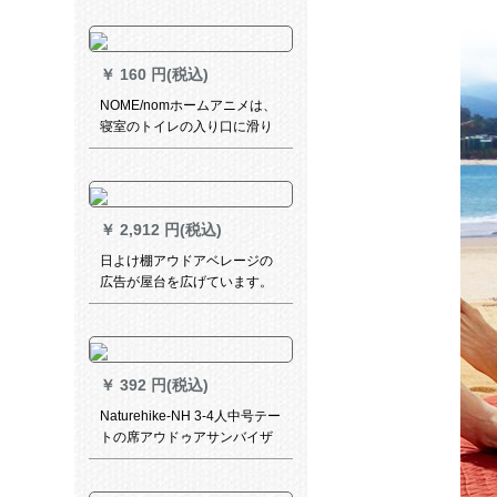
人用ワックスオレンジ色の専
用席
￥
160 円(税込)
NOME/nomホームアニメは、
寝室のトイレの入り口に滑り
止めマットを敷いて、吸水カ
ーペットを敷いています。
￥
2,912 円(税込)
日よけ棚アウドアベレージの
広告が屋台を広げています。
屋台が伸びて日傘が伸びてい
ます。折り畳みの四角い傘が
移動します。
￥
392 円(税込)
Naturehike-NH 3-4人中号テー
トの席アウドゥアサンバイザ
ー天幕宝青（地くぎを除く）
の大型サイズは2.15 X 2.15