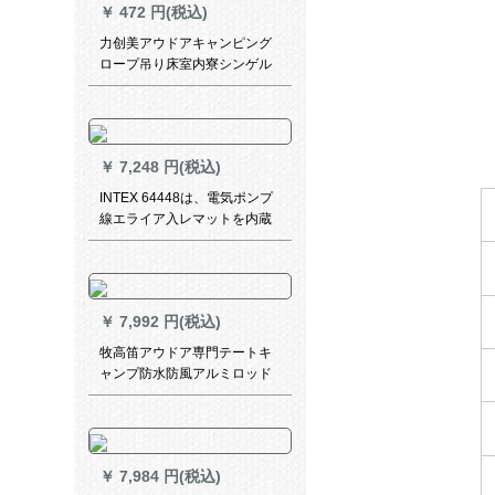
￥
472 円(税込)
力创美アウドアキャンピング
ロープ吊り床室内寮シンゲル
カジュアルブランコ寝室吊り
床虹色
￥
7,248 円(税込)
INTEX 64448は、電気ポンプ
線エライア入レマットを内蔵
しています。厚め加高背もた
れ式衝エエアベド折り畳床家
庭用アベド携帯標準装備＋修
繕セット
￥
7,992 円(税込)
牧高笛アウドア専門テートキ
ャンプ防水防風アルミロッド
ダブ野外超軽量二階建て外部
サポートテート新冷山ULブル
ー-配地布
￥
7,984 円(税込)